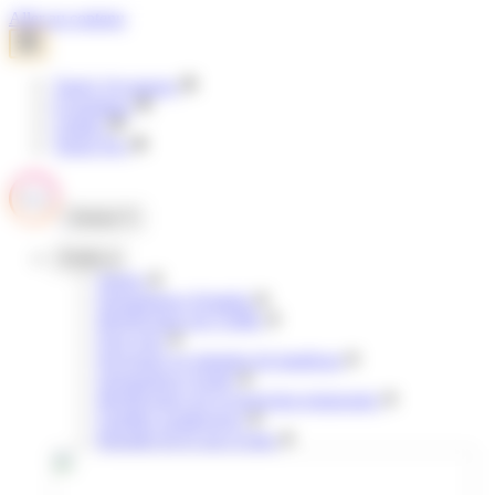
Panneau de gestion des cookies
Aller au contenu
Tisséo Voyageurs
E-boutique
Clubéo
Tisséo Pro
Fermer
Profils
Jeunes
Demandeurs d'emploi
Bénéficiaires de l'AME
Pour tous
Personnes en situation de handicap
Demandeurs d'asile
Bénéficiaires de la protection temporaire
Familles nombreuses
Retraités & 65 ans et plus