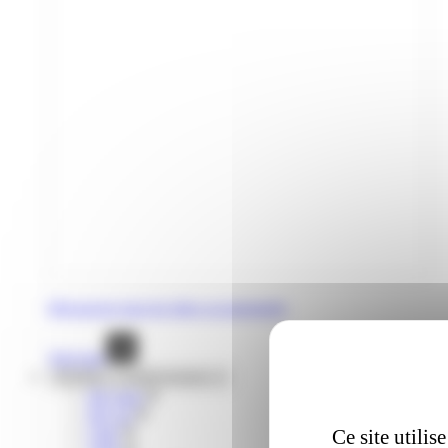
Découvrez tous les titres occasionnels
Voir tout
Mobilités complémentaires
lIO train
liO car
Citiz
Ce site utili