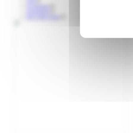
Vélo
Covoiturage
Autopartage
Parcs relais Tisséo