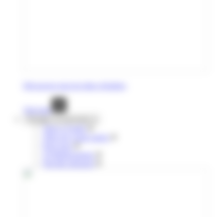
Découvrez tous les titres réguliers
Voir tout
Voyages occasionnels
Titres à l'unité
Titres de courte durée
Pour tous
10 déplacements
Navette aéroport