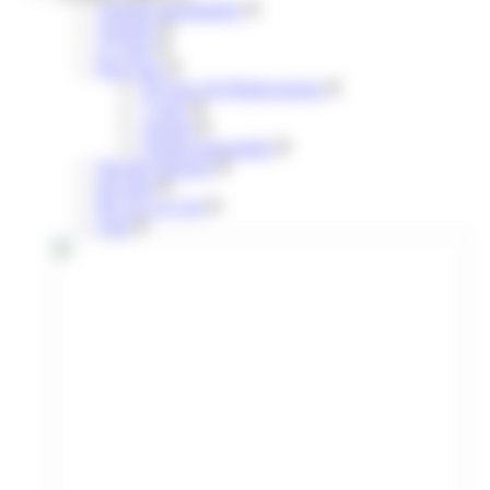
Annuels mensualisés
Annuels
31 jours
Pour tous
30 Jours 30 Déplacements
7 jours
Annuel
Annuel mensualisé
Navette aéroport
liO train
lIO Arc en Ciel
Citiz