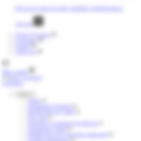
Découvrez toutes les offres mobilités complémentaires
Voir tout
Tisséo Voyageurs
E-boutique
Clubéo
Tisséo Pro
Mon compte
e-boutique
Profils
Jeunes
Demandeurs d'emploi
Bénéficiaires de l'AME
Pour tous
Personnes en situation de handicap
Demandeurs d'asile
Bénéficiaires de la protection temporaire
Familles nombreuses