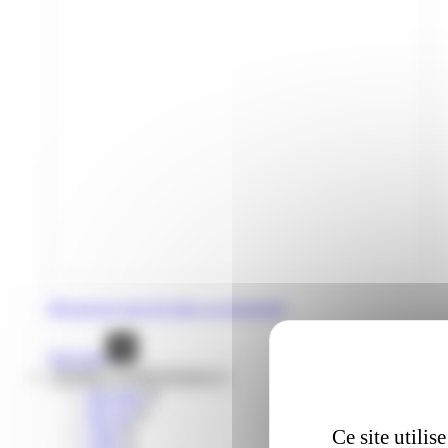
Découvrez tous les titres occasionnels
Voir tout
Mobilités complémentaires
lIO train
liO car
Citiz
Ce site utili