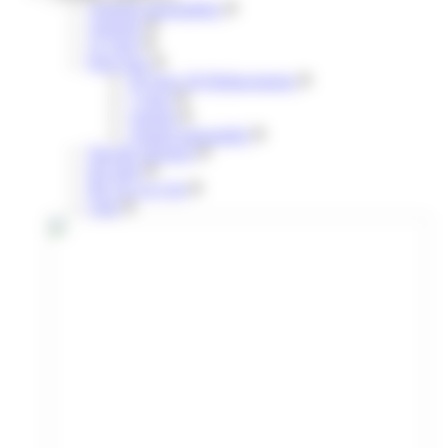
Annuels mensualisés
Annuels
31 jours
Pour tous
30 Jours 30 Déplacements
7 jours
Annuel
Annuel mensualisé
Navette aéroport
liO train
lIO Arc en Ciel
Citiz