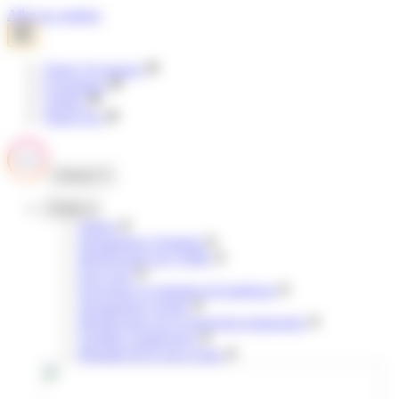
Panneau de gestion des cookies
Aller au contenu
Tisséo Voyageurs
E-boutique
Clubéo
Tisséo Pro
Fermer
Profils
Jeunes
Demandeurs d'emploi
Bénéficiaires de l'AME
Pour tous
Personnes en situation de handicap
Demandeurs d'asile
Bénéficiaires de la protection temporaire
Familles nombreuses
Retraités & 65 ans et plus