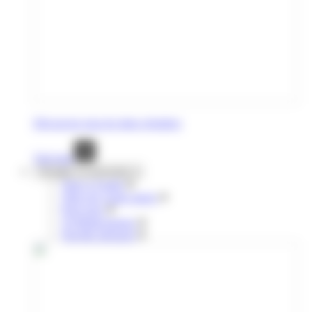
Découvrez tous les titres réguliers
Voir tout
Voyages occasionnels
Titres à l'unité
Titres de courte durée
Pour tous
10 déplacements
Navette aéroport