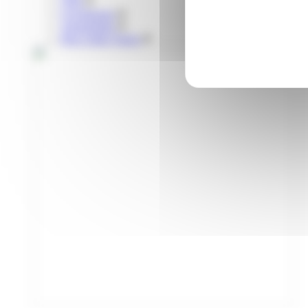
Vélo
Covoiturage
Autopartage
Parcs relais Tisséo