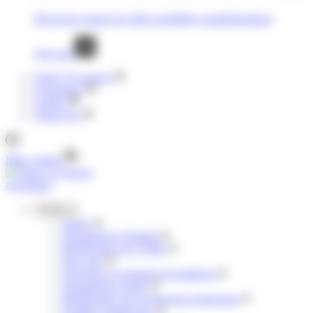
Découvrez toutes les offres mobilités complémentaires
Voir tout
Tisséo Voyageurs
E-boutique
Clubéo
Tisséo Pro
Mon compte
e-boutique
Profils
Jeunes
Demandeurs d'emploi
Bénéficiaires de l'AME
Pour tous
Personnes en situation de handicap
Demandeurs d'asile
Bénéficiaires de la protection temporaire
Familles nombreuses