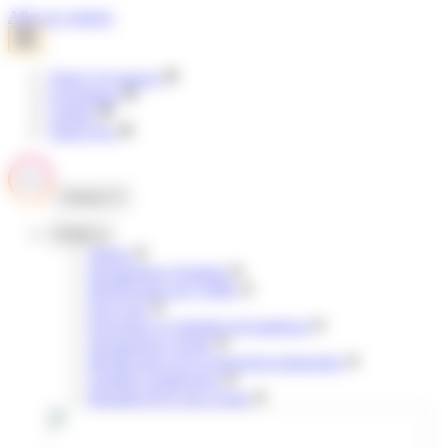
Panneau de gestion des cookies
Aller au contenu
Tisséo Voyageurs
E-boutique
Clubéo
Tisséo Pro
Fermer
Profils
Jeunes
Demandeurs d'emploi
Bénéficiaires de l'AME
Pour tous
Personnes en situation de handicap
Demandeurs d'asile
Bénéficiaires de la protection temporaire
Familles nombreuses
Retraités & 65 ans et plus