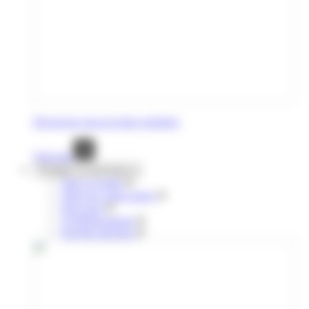
Découvrez tous les titres réguliers
Voir tout
Voyages occasionnels
Titres à l'unité
Titres de courte durée
Pour tous
10 déplacements
Navette aéroport