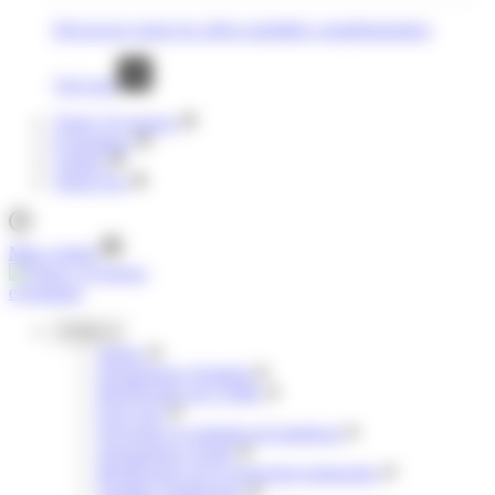
Découvrez toutes les offres mobilités complémentaires
Voir tout
Tisséo Voyageurs
E-boutique
Clubéo
Tisséo Pro
Mon compte
e-boutique
Profils
Jeunes
Demandeurs d'emploi
Bénéficiaires de l'AME
Pour tous
Personnes en situation de handicap
Demandeurs d'asile
Bénéficiaires de la protection temporaire
Familles nombreuses