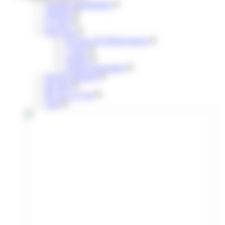
Annuels mensualisés
Annuels
31 jours
Pour tous
30 Jours 30 Déplacements
7 jours
Annuel
Annuel mensualisé
Navette aéroport
liO train
lIO Arc en Ciel
Citiz