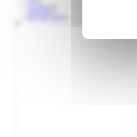
Vélo
Covoiturage
Autopartage
Parcs relais Tisséo