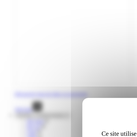
Découvrez tous les titres occasionnels
Voir tout
Mobilités complémentaires
lIO train
liO car
Citiz
Ce site utili