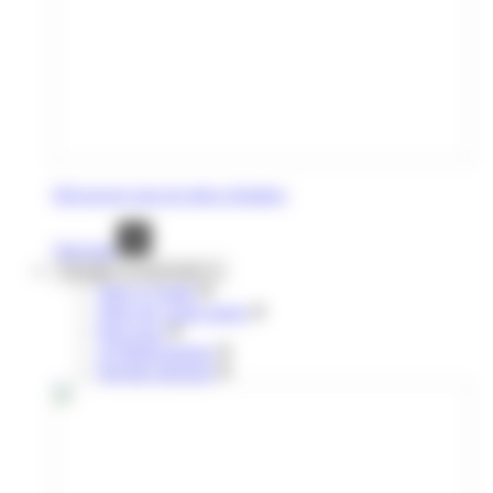
Découvrez tous les titres réguliers
Voir tout
Voyages occasionnels
Titres à l'unité
Titres de courte durée
Pour tous
10 déplacements
Navette aéroport