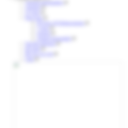
Annuels mensualisés
Annuels
31 jours
Pour tous
30 Jours 30 Déplacements
7 jours
Annuel
Annuel mensualisé
Navette aéroport
liO train
lIO Arc en Ciel
Citiz