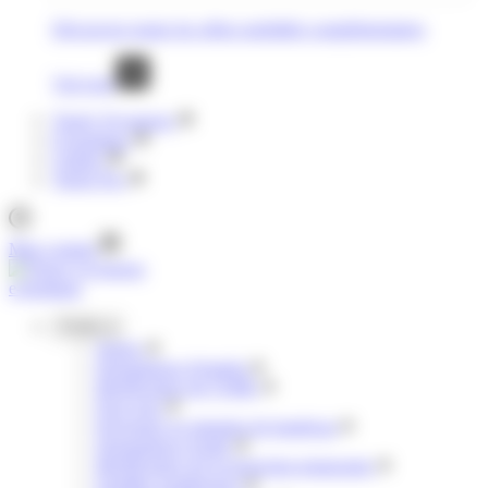
Découvrez toutes les offres mobilités complémentaires
Voir tout
Tisséo Voyageurs
E-boutique
Clubéo
Tisséo Pro
Mon compte
e-boutique
Profils
Jeunes
Demandeurs d'emploi
Bénéficiaires de l'AME
Pour tous
Personnes en situation de handicap
Demandeurs d'asile
Bénéficiaires de la protection temporaire
Familles nombreuses