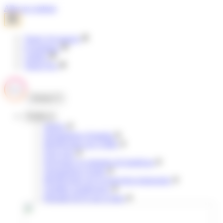
Panneau de gestion des cookies
Aller au contenu
Tisséo Voyageurs
E-boutique
Clubéo
Tisséo Pro
Fermer
Profils
Jeunes
Demandeurs d'emploi
Bénéficiaires de l'AME
Pour tous
Personnes en situation de handicap
Demandeurs d'asile
Bénéficiaires de la protection temporaire
Familles nombreuses
Retraités & 65 ans et plus