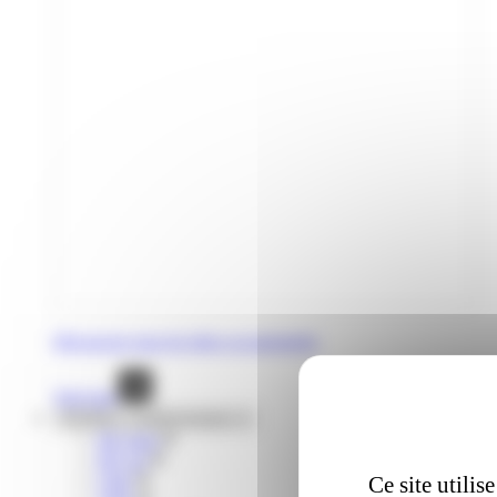
Découvrez tous les titres occasionnels
Voir tout
Mobilités complémentaires
lIO train
liO car
Citiz
Ce site utili