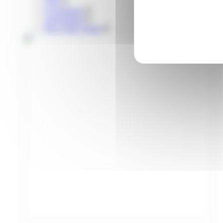
Vélo
Covoiturage
Autopartage
Parcs relais Tisséo