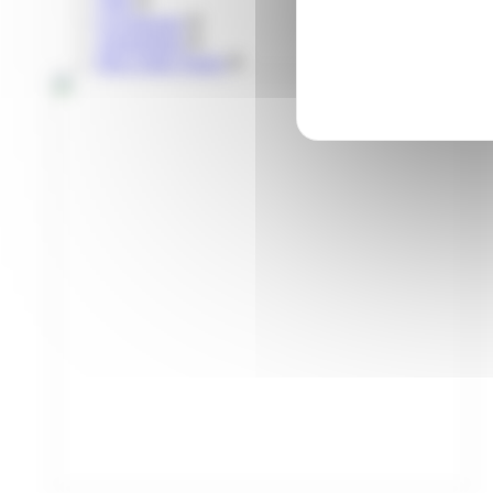
Vélo
Covoiturage
Autopartage
Parcs relais Tisséo