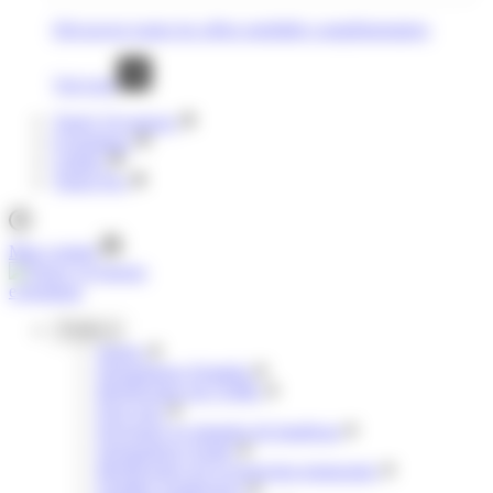
Découvrez toutes les offres mobilités complémentaires
Voir tout
Tisséo Voyageurs
E-boutique
Clubéo
Tisséo Pro
Mon compte
e-boutique
Profils
Jeunes
Demandeurs d'emploi
Bénéficiaires de l'AME
Pour tous
Personnes en situation de handicap
Demandeurs d'asile
Bénéficiaires de la protection temporaire
Familles nombreuses