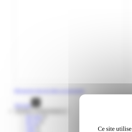
Découvrez tous les titres occasionnels
Voir tout
Mobilités complémentaires
lIO train
liO car
Citiz
Ce site utili