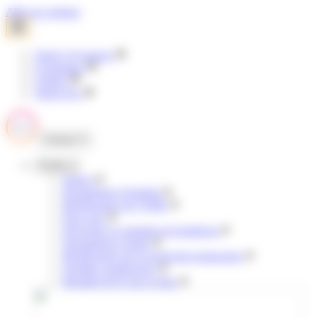
Panneau de gestion des cookies
Aller au contenu
Tisséo Voyageurs
E-boutique
Clubéo
Tisséo Pro
Fermer
Profils
Jeunes
Demandeurs d'emploi
Bénéficiaires de l'AME
Pour tous
Personnes en situation de handicap
Demandeurs d'asile
Bénéficiaires de la protection temporaire
Familles nombreuses
Retraités & 65 ans et plus