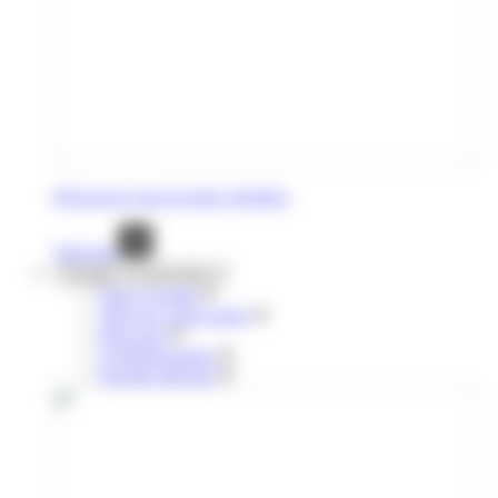
Découvrez tous les titres réguliers
Voir tout
Voyages occasionnels
Titres à l'unité
Titres de courte durée
Pour tous
10 déplacements
Navette aéroport