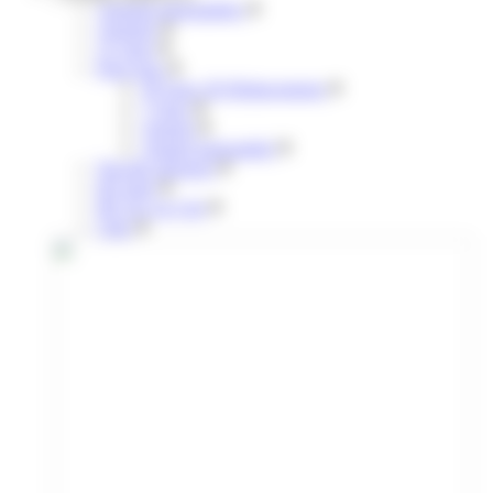
Annuels mensualisés
Annuels
31 jours
Pour tous
30 Jours 30 Déplacements
7 jours
Annuel
Annuel mensualisé
Navette aéroport
liO train
lIO Arc en Ciel
Citiz