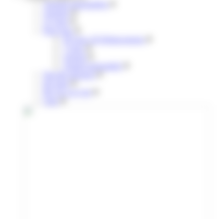
Annuels mensualisés
Annuels
31 jours
Pour tous
30 Jours 30 Déplacements
7 jours
Annuel
Annuel mensualisé
Navette aéroport
liO train
lIO Arc en Ciel
Citiz