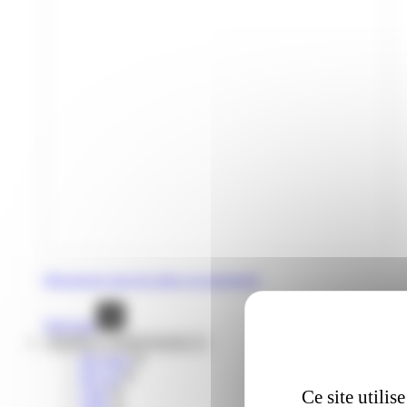
Découvrez tous les titres occasionnels
Voir tout
Mobilités complémentaires
lIO train
liO car
Citiz
Ce site utili