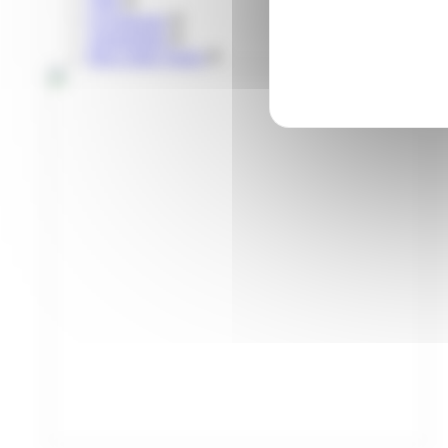
Vélo
Covoiturage
Autopartage
Parcs relais Tisséo