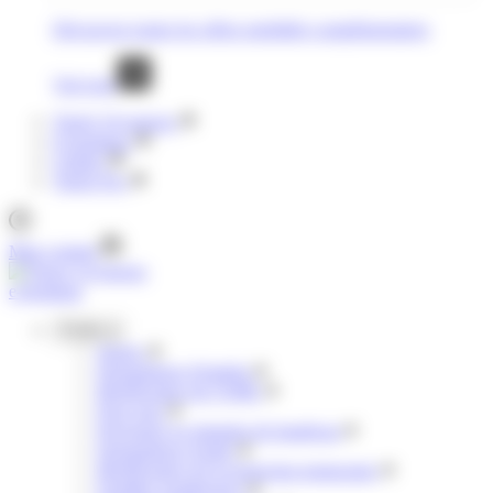
Découvrez toutes les offres mobilités complémentaires
Voir tout
Tisséo Voyageurs
E-boutique
Clubéo
Tisséo Pro
Mon compte
e-boutique
Profils
Jeunes
Demandeurs d'emploi
Bénéficiaires de l'AME
Pour tous
Personnes en situation de handicap
Demandeurs d'asile
Bénéficiaires de la protection temporaire
Familles nombreuses