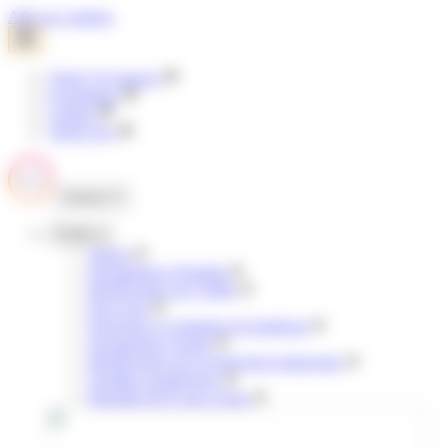
Panneau de gestion des cookies
Aller au contenu
Tisséo Voyageurs
E-boutique
Clubéo
Tisséo Pro
Fermer
Profils
Jeunes
Demandeurs d'emploi
Bénéficiaires de l'AME
Pour tous
Personnes en situation de handicap
Demandeurs d'asile
Bénéficiaires de la protection temporaire
Familles nombreuses
Retraités & 65 ans et plus