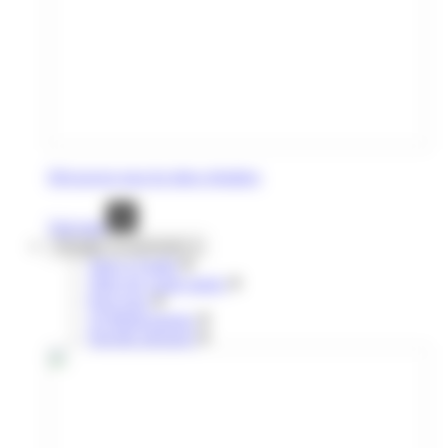
Découvrez tous les titres réguliers
Voir tout
Voyages occasionnels
Titres à l'unité
Titres de courte durée
Pour tous
10 déplacements
Navette aéroport