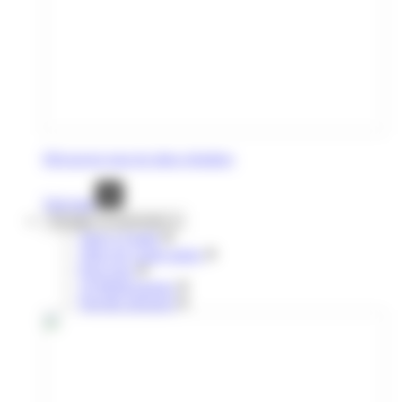
Découvrez tous les titres réguliers
Voir tout
Voyages occasionnels
Titres à l'unité
Titres de courte durée
Pour tous
10 déplacements
Navette aéroport