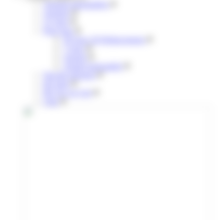
Annuels mensualisés
Annuels
31 jours
Pour tous
30 Jours 30 Déplacements
7 jours
Annuel
Annuel mensualisé
Navette aéroport
liO train
lIO Arc en Ciel
Citiz