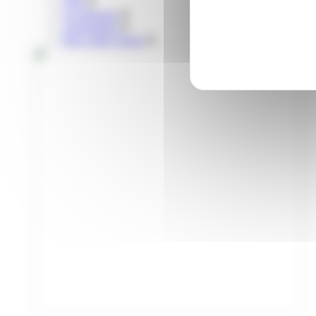
Vélo
Covoiturage
Autopartage
Parcs relais Tisséo