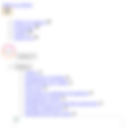
Panneau de gestion des cookies
Aller au contenu
Tisséo Voyageurs
E-boutique
Clubéo
Tisséo Pro
Fermer
Profils
Jeunes
Demandeurs d'emploi
Bénéficiaires de l'AME
Pour tous
Personnes en situation de handicap
Demandeurs d'asile
Bénéficiaires de la protection temporaire
Familles nombreuses
Retraités & 65 ans et plus