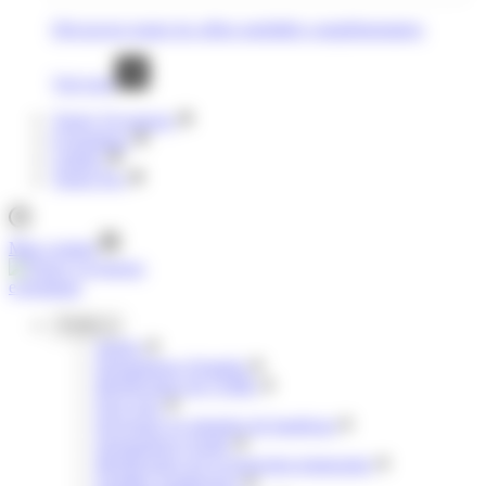
Découvrez toutes les offres mobilités complémentaires
Voir tout
Tisséo Voyageurs
E-boutique
Clubéo
Tisséo Pro
Mon compte
e-boutique
Profils
Jeunes
Demandeurs d'emploi
Bénéficiaires de l'AME
Pour tous
Personnes en situation de handicap
Demandeurs d'asile
Bénéficiaires de la protection temporaire
Familles nombreuses