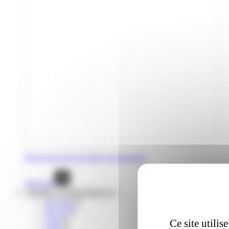
Découvrez tous les titres occasionnels
Voir tout
Mobilités complémentaires
lIO train
liO car
Citiz
Ce site utili