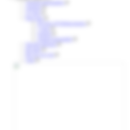
Annuels mensualisés
Annuels
31 jours
Pour tous
30 Jours 30 Déplacements
7 jours
Annuel
Annuel mensualisé
Navette aéroport
liO train
lIO Arc en Ciel
Citiz