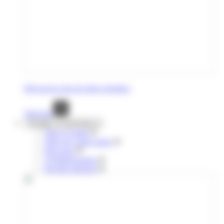
Découvrez tous les titres réguliers
Voir tout
Voyages occasionnels
Titres à l'unité
Titres de courte durée
Pour tous
10 déplacements
Navette aéroport