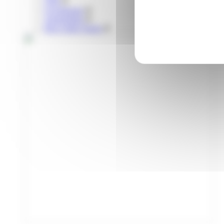
Vélo
Covoiturage
Autopartage
Parcs relais Tisséo