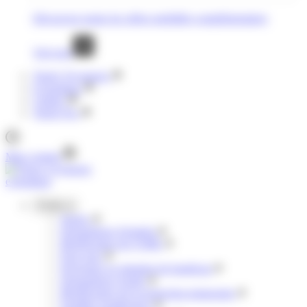
Découvrez toutes les offres mobilités complémentaires
Voir tout
Tisséo Voyageurs
E-boutique
Clubéo
Tisséo Pro
Mon compte
e-boutique
Profils
Jeunes
Demandeurs d'emploi
Bénéficiaires de l'AME
Pour tous
Personnes en situation de handicap
Demandeurs d'asile
Bénéficiaires de la protection temporaire
Familles nombreuses