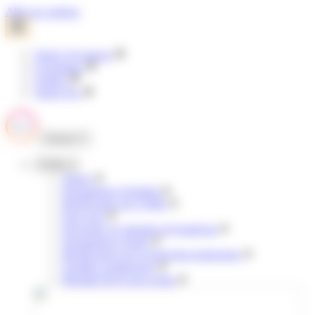
Panneau de gestion des cookies
Aller au contenu
Tisséo Voyageurs
E-boutique
Clubéo
Tisséo Pro
Fermer
Profils
Jeunes
Demandeurs d'emploi
Bénéficiaires de l'AME
Pour tous
Personnes en situation de handicap
Demandeurs d'asile
Bénéficiaires de la protection temporaire
Familles nombreuses
Retraités & 65 ans et plus